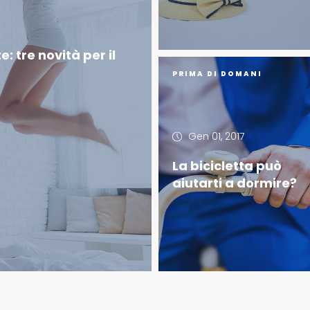
: tre novità per il
PRIMA DI DOMANI
Gen 01, 2017
La bicicletta può
aiutarti a dormire?