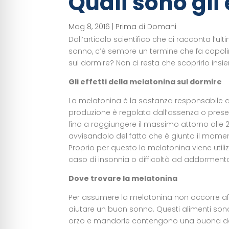
Quali sono gli
Mag 8, 2016
|
Prima di Domani
Dall’articolo scientifico che ci racconta l’u
sonno, c’è sempre un termine che fa capolino
sul dormire? Non ci resta che scoprirlo insi
Gli effetti della melatonina sul dormire
La melatonina è la sostanza responsabile de
produzione è regolata dall’assenza o presenz
fino a raggiungere il massimo attorno alle 2
avvisandolo del fatto che è giunto il momen
Proprio per questo la melatonina viene utiliz
caso di insonnia o difficoltà ad addormenta
Dove trovare la melatonina
Per assumere la melatonina non occorre affi
aiutare un buon sonno. Questi alimenti sono le 
orzo e mandorle contengono una buona dose