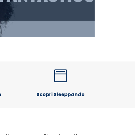

e
Scopri Sleeppando