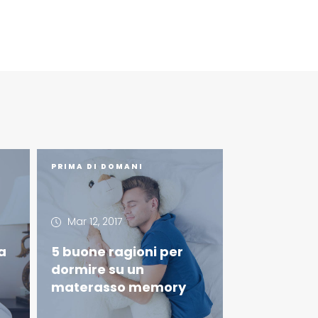
PRIMA DI DOMANI
Mar 12, 2017
a
5 buone ragioni per
dormire su un
materasso memory