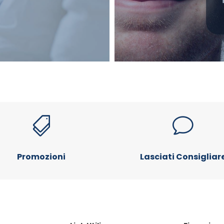

v
Promozioni
Lasciati Consigliar