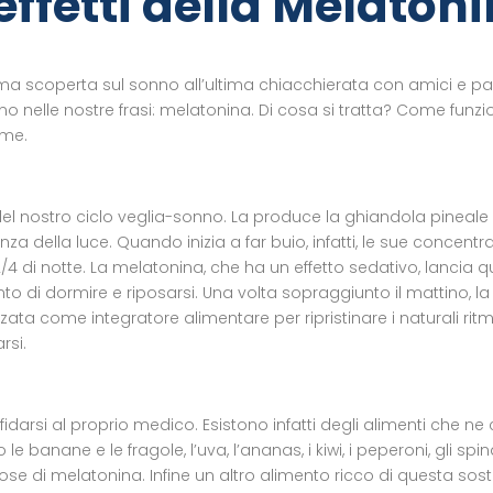
 effetti della Melaton
ltima scoperta sul sonno all’ultima chiacchierata con amici e pa
 nelle nostre frasi: melatonina. Di cosa si tratta? Come funzio
eme.
l nostro ciclo veglia-sonno. La produce la ghiandola pineale 
a della luce. Quando inizia a far buio, infatti, le sue concen
/4 di notte. La melatonina, che ha un effetto sedativo, lancia 
to di dormire e riposarsi. Una volta sopraggiunto il mattino, 
zata come integratore alimentare per ripristinare i naturali ritm
rsi.
darsi al proprio medico. Esistono infatti degli alimenti che n
banane e le fragole, l’uva, l’ananas, i kiwi, i peperoni, gli spinac
 di melatonina. Infine un altro alimento ricco di questa sos