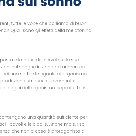
ina sul sonno
renti, tutte le volte che parliamo di buon
na? Quali sono gli effetti della melatonina
posta alla base del cervello e la sua
trazioni nel sangue iniziano ad aumentare
quindi una sorta di segnale all’organismo
la produzione si riduce nuovamente.
i biologici dell’organismo, soprattutto in
e contengono una quantità sufficiente per
i, i cavoli e le cipolle. Anche mais, riso,
tenza che non a caso è protagonista di