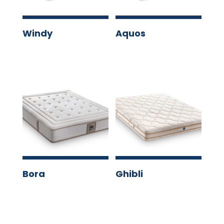
Windy
Aquos
Bora
Ghibli