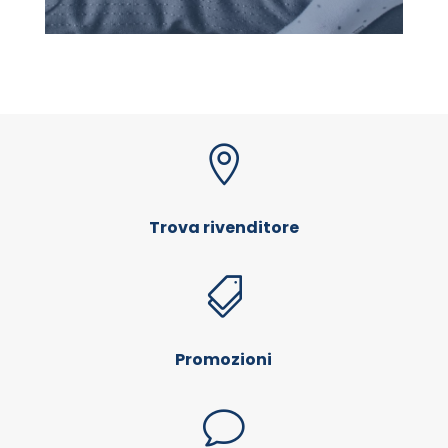

Trova rivenditore

Promozioni
v