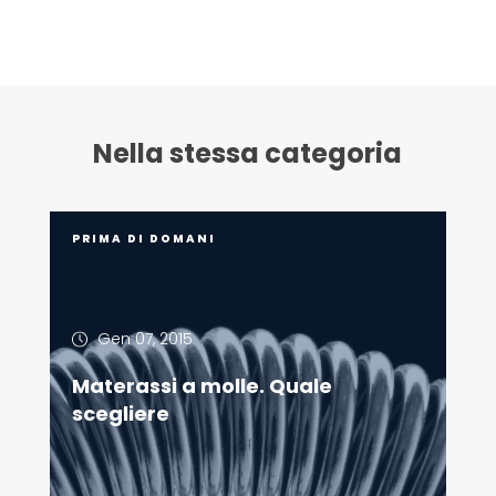
Nella stessa categoria
PRIMA DI DOMANI
Gen 07, 2015
Materassi a molle. Quale
scegliere