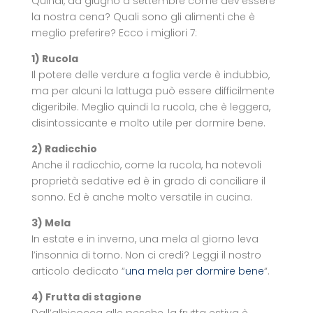
Quindi, da giugno a settembre come dev’essere
la nostra cena? Quali sono gli alimenti che è
meglio preferire? Ecco i migliori 7:
1) Rucola
Il potere delle verdure a foglia verde è indubbio,
ma per alcuni la lattuga può essere difficilmente
digeribile. Meglio quindi la rucola, che è leggera,
disintossicante e molto utile per dormire bene.
2) Radicchio
Anche il radicchio, come la rucola, ha notevoli
proprietà sedative ed è in grado di conciliare il
sonno. Ed è anche molto versatile in cucina.
3) Mela
In estate e in inverno, una mela al giorno leva
l’insonnia di torno. Non ci credi? Leggi il nostro
articolo dedicato “
una mela per dormire bene
“.
4) Frutta di stagione
Dall’albicocca alle pesche, la frutta estiva è