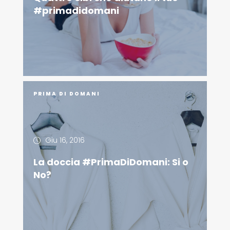
#primadidomani
PRIMA DI DOMANI
Giu 16, 2016
La doccia #PrimaDiDomani: Si o
No?