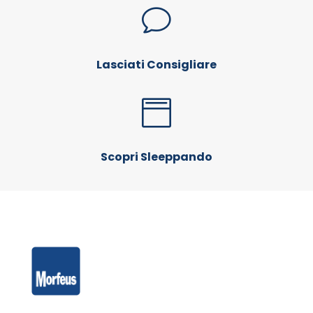
v
Lasciati Consigliare

Scopri Sleeppando