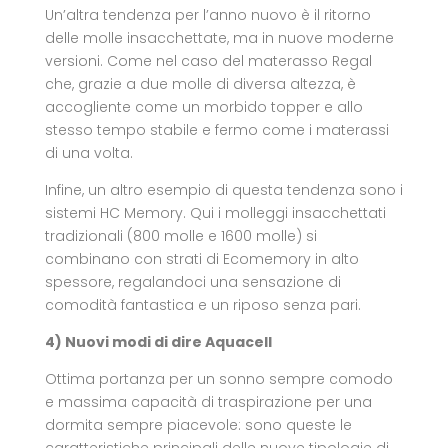
Un’altra tendenza per l’anno nuovo è il ritorno
delle molle insacchettate, ma in nuove moderne
versioni. Come nel caso del materasso Regal
che, grazie a due molle di diversa altezza, è
accogliente come un morbido topper e allo
stesso tempo stabile e fermo come i materassi
di una volta.
Infine, un altro esempio di questa tendenza sono i
sistemi HC Memory. Qui i molleggi insacchettati
tradizionali (800 molle e 1600 molle) si
combinano con strati di Ecomemory in alto
spessore, regalandoci una sensazione di
comodità fantastica e un riposo senza pari.
4) Nuovi modi di dire Aquacell
Ottima portanza per un sonno sempre comodo
e massima capacità di traspirazione per una
dormita sempre piacevole: sono queste le
caratteristiche principali delle nuove tipologie di