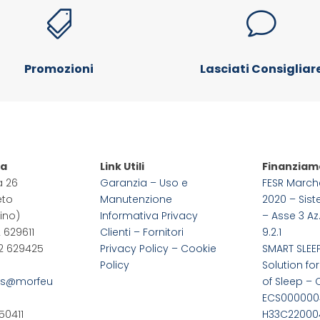

v
Promozioni
Lasciati Consigliar
pa
Link Utili
Finanziam
a 26
Garanzia – Uso e
FESR March
eto
Manutenzione
2020 – Sis
ino)
Informativa Privacy
– Asse 3 Az.
2 629611
Clienti – Fornitori
9.2.1
22 629425
Privacy Policy –
Cookie
SMART SLEE
Policy
Solution for
us@morfeu
of Sleep – 
ECS0000004
50411
H33C22000