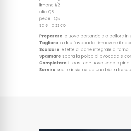
limone 1/2
olio QB
pepe 1 QB
sale 1 pizzico
Preparare
le uova portandole a bollore in 
Tagliare
in due l’avocado, rimuovere il nocci
Scaldare
le fette di pane integrale al forno, 
Spalmare
sopra la polpa di avocado e cond
Completare
il toast con uova sode e pinoli 
Servire
subito insieme ad una bibita fresca 