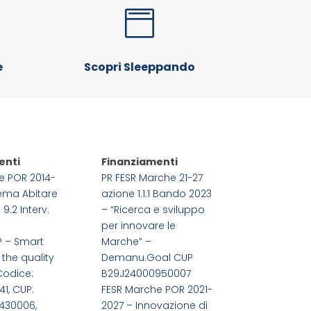

e
Scopri Sleeppando
enti
Finanziamenti
e POR 2014-
PR FESR Marche 21-27
tema Abitare
azione 1.1.1 Bando 2023
 9.2 Interv.
– “Ricerca e sviluppo
per innovare le
P – Smart
Marche” –
 the quality
Demanu.Goal CUP
Codice:
B29J24000950007
1, CUP:
FESR Marche POR 2021-
430006,
2027 – Innovazione di