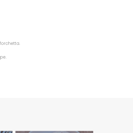
 forchetta.
epe.