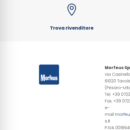

Trova rivenditore
Morfeus S
via Casinell
61020 Tavol
(Pesaro-Urb
Tel. +39 072
Fax. +39 07
e-
mail
morfe
s.it
P.IVA 001664