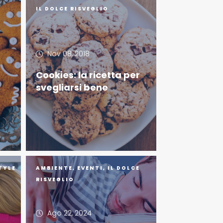
IL DOLCE RISVEGLIO
Nov 08, 2018
Cookies: la ricetta per
svegliarsi bene
TYLE
AMBIENTE
,
EVENTI
,
IL DOLCE
RISVEGLIO
Ago 22, 2024