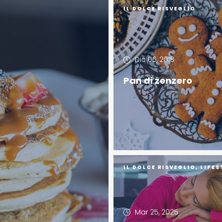
IL DOLCE RISVEGLIO
Dic 06, 2018
Pan di zenzero
IL DOLCE RISVEGLIO
,
LIFES
Mar 25, 2025