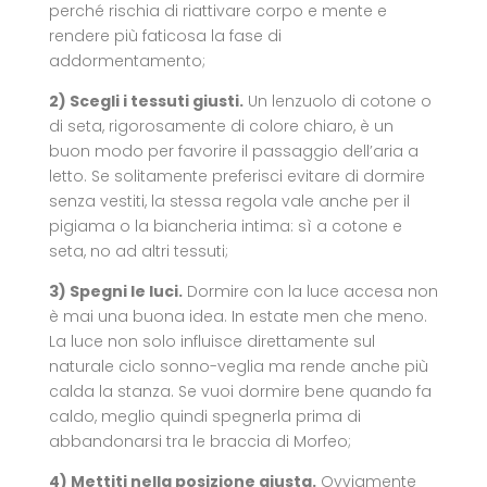
perché rischia di riattivare corpo e mente e
rendere più faticosa la fase di
addormentamento;
2) Scegli i tessuti giusti.
Un lenzuolo di cotone o
di seta, rigorosamente di colore chiaro, è un
buon modo per favorire il passaggio dell’aria a
letto. Se solitamente preferisci evitare di dormire
senza vestiti, la stessa regola vale anche per il
pigiama o la biancheria intima: sì a cotone e
seta, no ad altri tessuti;
3) Spegni le luci.
Dormire con la luce accesa non
è mai una buona idea. In estate men che meno.
La luce non solo influisce direttamente sul
naturale ciclo sonno-veglia ma rende anche più
calda la stanza. Se vuoi dormire bene quando fa
caldo, meglio quindi spegnerla prima di
abbandonarsi tra le braccia di Morfeo;
4) Mettiti nella posizione giusta.
Ovviamente