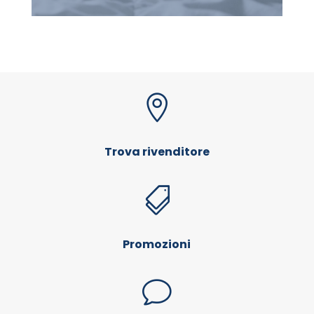

Trova rivenditore

Promozioni
v