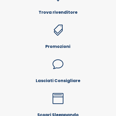
Trova rivenditore

Promozioni
v
Lasciati Consigliare

Scopri Sleeppando