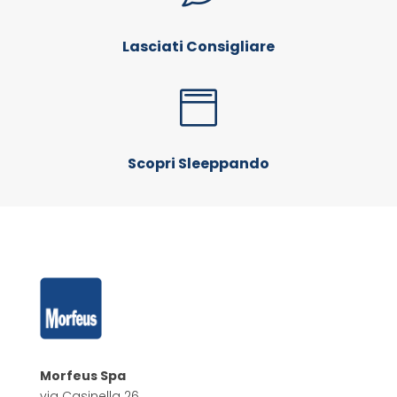
Lasciati Consigliare

Scopri Sleeppando
Morfeus Spa
via Casinella 26