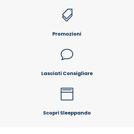

Promozioni
v
Lasciati Consigliare

Scopri Sleeppando