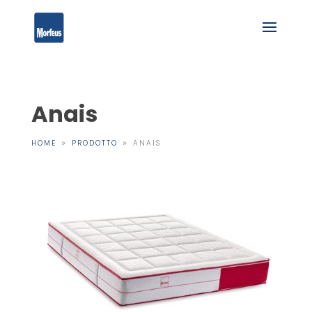
Anais
HOME
PRODOTTO
ANAIS
9
9