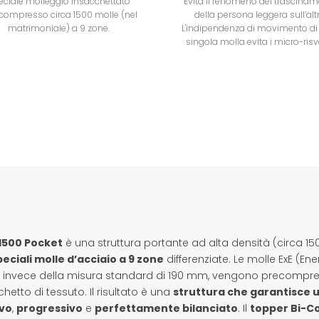
eciale molleggio insacchettato
Evita il fenomeno del trascina
compresso circa 1500 molle (nel
della persona leggera sull’altr
matrimoniale) a 9 zone.
L'indipendenza di movimento di
singola molla evita i micro-risve
 1500 Pocket
è una struttura portante ad alta densità (circa 1
peciali molle d’acciaio a 9 zone
differenziate. Le molle ExE (E
nvece della misura standard di 190 mm, vengono precompresse 
hetto di tessuto. Il risultato è una
struttura che garantisce 
ivo
,
progressivo
e
perfettamente bilanciato
. Il
topper Bi-C