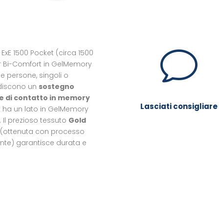
v
e
ExE 1500 Pocket (circa 1500
er Bi-Comfort in GelMemory
le persone, singoli o
radiscono un
sostegno
ie di contatto in memory
Lasciati consigliare
rt ha un lato in GelMemory
. Il prezioso tessuto
Gold
 (ottenuta con processo
ente) garantisce durata e