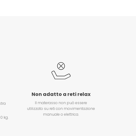
Non adatto a reti relax
Il materasso non può essere
xtra
utilizzato su reti con movimentazione
manuale o elettrica.
0 kg.