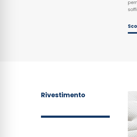
perm
soff
Sco
Rivestimento