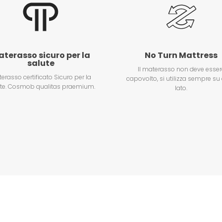
terasso sicuro per la
No Turn Mattress
salute
Il materasso non deve esser
erasso certificato Sicuro per la
capovolto, si utilizza sempre su 
te. Cosmob qualitas praemium.
lato.