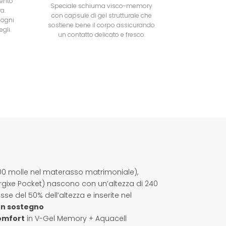
mento
Speciale schiuma visco-memory
a.
con capsule di gel strutturale che
 ogni
sostiene bene il corpo assicurando
gli.
un contatto delicato e fresco.
500 molle nel materasso matrimoniale),
nergixe Pocket) nascono con un’altezza di 240
del 50% dell’altezza e inserite nel
un sostegno
omfort
in V-Gel Memory + Aquacell