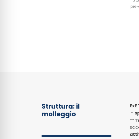
Sp
pre-
Struttura: il
ExE
molleggio
in
s
mm i
sacc
att