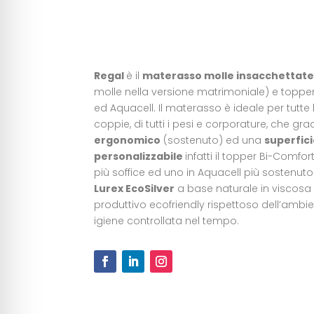
Regal
è il
materasso molle insacchettat
molle nella versione matrimoniale) e topp
ed Aquacell. Il materasso è ideale per tutte 
coppie, di tutti i pesi e corporature, che g
ergonomico
(sostenuto) ed una
superfic
personalizzabile
infatti il topper Bi-Comfo
più soffice ed uno in Aquacell più sostenuto
Lurex EcoSilver
a base naturale in viscosa
produttivo ecofriendly rispettoso dell’ambi
igiene controllata nel tempo.