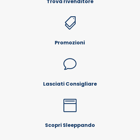
Trova rivenditore

Promozioni
v
Lasciati Consigliare

Scopri Sleeppando