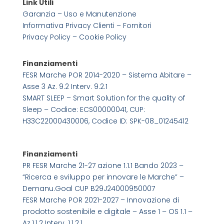
Link Utili
Garanzia – Uso e Manutenzione
Informativa Privacy Clienti – Fornitori
Privacy Policy –
Cookie Policy
Finanziamenti
FESR Marche POR 2014-2020 – Sistema Abitare –
Asse 3 Az. 9.2 Interv. 9.2.1
SMART SLEEP – Smart Solution for the quality of
Sleep – Codice: ECS00000041, CUP:
H33C22000430006, Codice ID: SPK-08_01245412
Finanziamenti
PR FESR Marche 21-27 azione 1.1.1 Bando 2023 –
“Ricerca e sviluppo per innovare le Marche” –
Demanu.Goal CUP B29J24000950007
FESR Marche POR 2021-2027 – Innovazione di
prodotto sostenibile e digitale – Asse 1 – OS 1.1 –
Az.1.1.2 Interv. 1.1.2.1