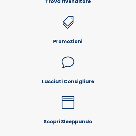
Trova rivenditore

Promozioni
v
Lasciati Consigliare

Scopri Sleeppando