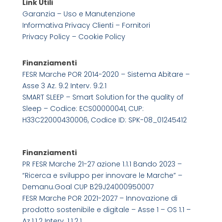
Link Utili
Garanzia – Uso e Manutenzione
Informativa Privacy Clienti – Fornitori
Privacy Policy –
Cookie Policy
Finanziamenti
FESR Marche POR 2014-2020 – Sistema Abitare –
Asse 3 Az. 9.2 Interv. 9.2.1
SMART SLEEP – Smart Solution for the quality of
Sleep – Codice: ECS00000041, CUP:
H33C22000430006, Codice ID: SPK-08_01245412
Finanziamenti
PR FESR Marche 21-27 azione 1.1.1 Bando 2023 –
“Ricerca e sviluppo per innovare le Marche” –
Demanu.Goal CUP B29J24000950007
FESR Marche POR 2021-2027 – Innovazione di
prodotto sostenibile e digitale – Asse 1 – OS 1.1 –
Az.1.1.2 Interv. 1.1.2.1