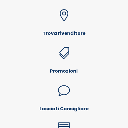

Trova rivenditore

Promozioni
v
Lasciati Consigliare