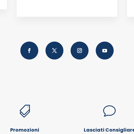

v
Promozioni
Lasciati Consigliar