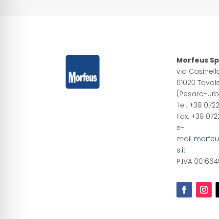
Morfeus S
via Casinell
61020 Tavol
(Pesaro-Urb
Tel. +39 072
Fax. +39 07
e-
mail
morfe
s.it
P.IVA 001664