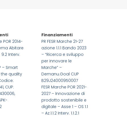
enti
Finanziamenti
e POR 2014-
PR FESR Marche 21-27
tema Abitare
azione 1.1.1 Bando 2023
 9.2 Interv.
– “Ricerca e sviluppo
per innovare le
P – Smart
Marche” –
 the quality
Demanu.Goal CUP
Codice:
B29J24000950007
1, CUP:
FESR Marche POR 2021-
430006,
2027 – Innovazione di
SPK-
prodotto sostenibile e
2
digitale – Asse 1 – OS 1.1
– Az.1.1.2 Interv. 1.1.2.1