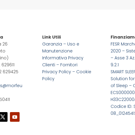
pa
Link Utili
Finanziam
a 26
Garanzia – Uso e
FESR March
eto
Manutenzione
2020 – Sis
ino)
Informativa Privacy
– Asse 3 Az.
2 629611
Clienti – Fornitori
9.2.1
22 629425
Privacy Policy –
Cookie
SMART SLEE
Policy
Solution for
us@morfeu
of Sleep – 
ECS0000004
50411
H33C22000
Codice ID: 
08_0124541