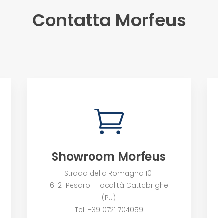
Contatta Morfeus

Showroom Morfeus
Strada della Romagna 101
61121 Pesaro – località Cattabrighe
(PU)
Tel. +39 0721 704059