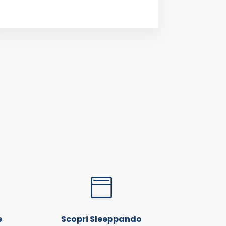

e
Scopri Sleeppando